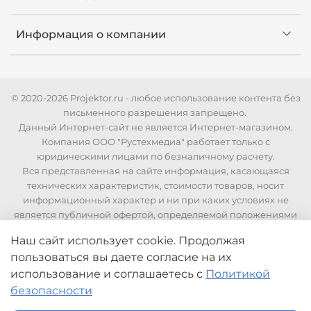
Информация о компании
© 2020-2026 Projektor.ru - любое использование контента без
письменного разрешения запрещено.
Данный Интернет-сайт не является Интернет-магазином.
Компания ООО "Рустехмедиа" работает только с
юридическими лицами по безналичному расчету.
Вся представленная на сайте информация, касающаяся
технических характеристик, стоимости товаров, носит
информационный характер и ни при каких условиях не
является публичной офертой, определяемой положениями
Статьи 437 Гражданского кодекса РФ. Для уточнения
Наш сайт использует cookie. Продолжая
стоимости и технических характеристик необходимо
пользоваться вы даете согласие на их
связаться с нашими менеджерами по телефонам указанным
на сайте.
использование
и соглашаетесь с
Политикой
безопасности