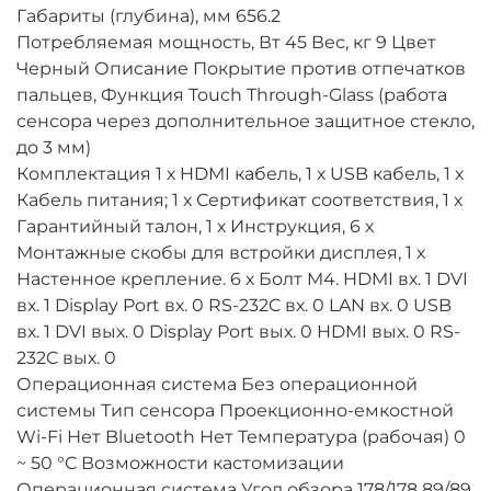
Габариты (глубина), мм 656.2
Потребляемая мощность, Вт 45 Вес, кг 9 Цвет
Черный Описание Покрытие против отпечатков
пальцев, Функция Touch Through-Glass (работа
сенсора через дополнительное защитное стекло,
до 3 мм)
Комплектация 1 х HDMI кабель, 1 х USB кабель, 1 х
Кабель питания; 1 х Сертификат соответствия, 1 х
Гарантийный талон, 1 х Инструкция, 6 х
Монтажные скобы для встройки дисплея, 1 х
Настенное крепление. 6 х Болт M4. HDMI вх. 1 DVI
вх. 1 Display Port вх. 0 RS-232C вх. 0 LAN вх. 0 USB
вх. 1 DVI вых. 0 Display Port вых. 0 HDMI вых. 0 RS-
232C вых. 0
Операционная система Без операционной
системы Тип сенсора Проекционно-емкостной
Wi-Fi Нет Bluetooth Нет Температура (рабочая) 0
~ 50 °C Возможности кастомизации
Операционная система Угол обзора 178/178 89/89