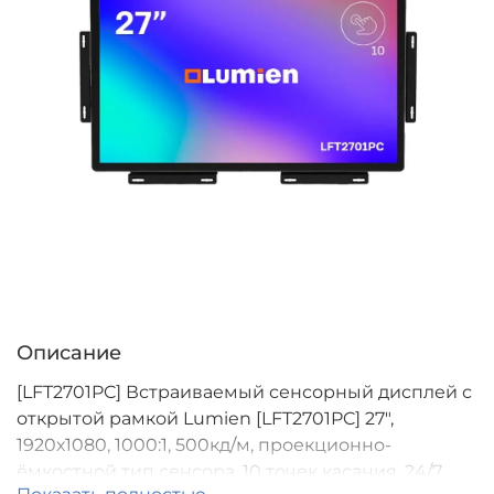
Описание
[LFT2701PC] Встраиваемый сенсорный дисплей с
открытой рамкой Lumien [LFT2701PC] 27",
1920х1080, 1000:1, 500кд/м, проекционно-
ёмкостной тип сенсора, 10 точек касания, 24/7,