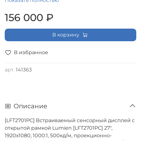
Показать полностью
1xHDMI, 1xVGA, 1х DVI
156 000 ₽
В корзину
В избранное
арт.
141363
Описание
[LFT2701PC] Встраиваемый сенсорный дисплей с
открытой рамкой Lumien [LFT2701PC] 27",
1920х1080, 1000:1, 500кд/м, проекционно-