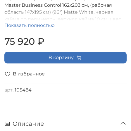
Master Business Control 162х203 см, (рабочая
область 147х195 см) (96") Matte White, черная
кайма по периметру, верхняя кайма 10 см, цвет
Показать полностью
корпуса белый, формат экрана (4:3). В комплекте
триггер., RS485, IR, RF управление [LMBC-100203]
75 920 ₽
В корзину
В избранное
арт.
105484
Описание