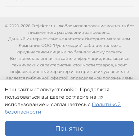
© 2020-2026 Projektor.ru - любое использование контента без
письменного разрешения запрещено.
Данный Интернет-сайт не является Интернет-магазином.
Компания ООО "Рустехмедиа" работает только с
юридическими лицами по безналичному расчету.
Вся представленная на сайте информация, касающаяся
технических характеристик, стоимости товаров, носит
информационный характер и ни при каких условиях не
является публичной офертой, определяемой положениями
Статьи 437 Гражданского кодекса РФ. Для уточнения
Наш сайт использует cookie. Продолжая
стоимости и технических характеристик необходимо
пользоваться вы даете согласие на их
связаться с нашими менеджерами по телефонам указанным
использование
и соглашаетесь с
Политикой
на сайте.
безопасности
Понятно
Каталог
Поиск
Корзина
Избранное