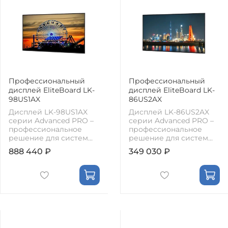
Профессиональный
Профессиональный
дисплей EliteBoard LK-
дисплей EliteBoard LK-
98US1AX
86US2AX
Дисплей LK-98US1AX
Дисплей LK-86US2AX
серии Advanced PRO –
серии Advanced PRO –
профессиональное
профессиональное
решение для систем...
решение для систем...
888 440 ₽
349 030 ₽