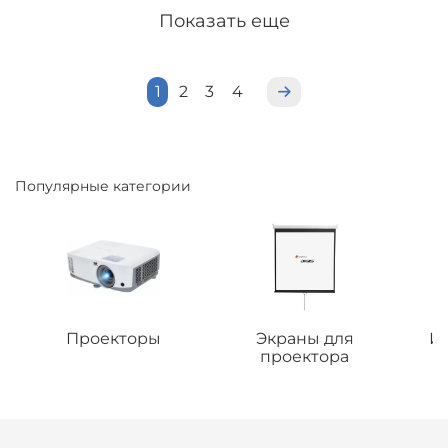
Показать еще
1
2
3
4
Популярные категории
Проекторы
Экраны для
И
проектора