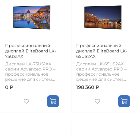
Профессиональный
Профессиональный
дисплей EliteBoard LK-
дисплей EliteBoard LK-
75US1AX
65US2AX
Дисплей LK-75US1AX
Дисплей LK-65US2AX
серии Advanced PRO –
серии Advanced PRO –
профессиональное
профессиональное
решение для систем...
решение для систем...
0 ₽
198 360 ₽