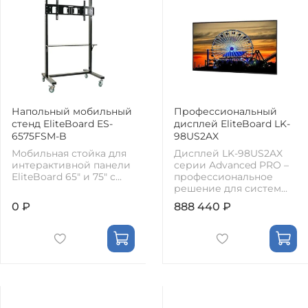
Напольный мобильный
Профессиональный
стенд EliteBoard ES-
дисплей EliteBoard LK-
6575FSM-B
98US2AX
Мобильная стойка для
Дисплей LK-98US2AX
интерактивной панели
серии Advanced PRO –
EliteBoard 65" и 75" с...
профессиональное
решение для систем...
0 ₽
888 440 ₽