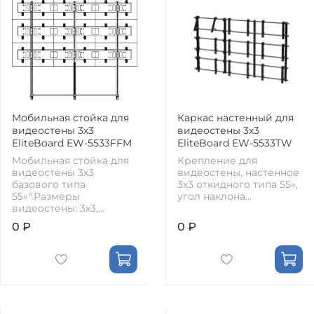
Мобильная стойка для
Каркас настенный для
видеостены 3х3
видеостены 3х3
EliteBoard EW-5533FFM
EliteBoard EW-5533TW
Мобильная стойка для
Крепление для
видеостены 3х3
видеостены, настенное
базового типа
3х3 откидного типа 55»,
55»°.Размеры
угол наклона...
видеостены: 3х3,...
0 ₽
0 ₽