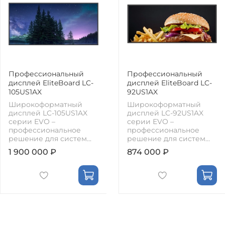
Профессиональный
Профессиональный
дисплей EliteBoard LC-
дисплей EliteBoard LC-
105US1AX
92US1AX
Широкоформатный
Широкоформатный
дисплей LC-105US1AX
дисплей LC-92US1AX
серии EVO –
серии EVO –
профессиональное
профессиональное
решение для систем...
решение для систем...
1 900 000 ₽
874 000 ₽