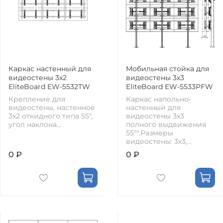
Каркас настенный для
Мобильная стойка для
видеостены 3х2
видеостены 3х3
EliteBoard EW-5532TW
EliteBoard EW-5533PFW
Крепление для
Каркас напольно-
видеостены, настенное
настенный для
3х2 откидного типа 55",
видеостены 3х3
угол наклона...
полного выдвижения
55"°.Размеры
видеостены: 3х3,...
0 ₽
0 ₽