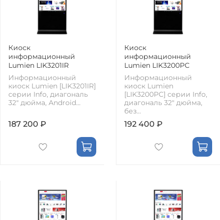
Киоск
Киоск
информационный
информационный
Lumien LIK3201IR
Lumien LIK3200PC
Информационный
Информационный
киоск Lumien [LIK3201IR]
киоск Lumien
серии Info, диагональ
[LIK3200PC] серии Info,
32" дюйма, Android...
диагональ 32" дюйма,
без...
187 200 ₽
192 400 ₽