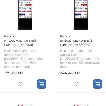
Киоск
Киоск
информационный
информационный
Lumien LIK4900IR
Lumien LIK5500NT
Информационный
Информационный
киоск Lumien
киоск Lumien
[LIK4900IR] серии Info,
[LIK5500NT] серии Info,
диагональ 49", без
диагональ 55" дюймов,
операционной...
без...
239 200 ₽
244 400 ₽