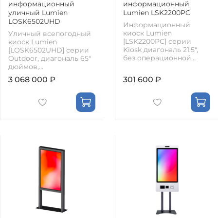
информационный
информационный
уличный Lumien
Lumien LSK2200PC
LOSK6502UHD
Информационный
киоск Lumien
Уличный всепогодный
[LSK2200PC] серии
киоск Lumien
Kiosk диагональ 21.5",
[LOSK6502UHD] серии
без операционной...
Outdoor, диагональ 65"
дюймов,...
3 068 000 ₽
301 600 ₽