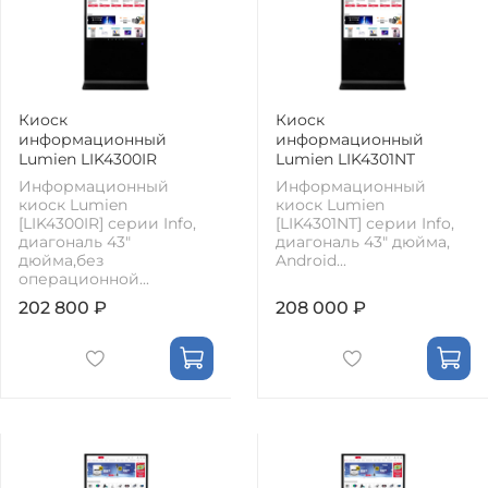
Киоск
Киоск
информационный
информационный
Lumien LIK4300IR
Lumien LIK4301NT
Информационный
Информационный
киоск Lumien
киоск Lumien
[LIK4300IR] серии Info,
[LIK4301NT] серии Info,
диагональ 43"
диагональ 43" дюйма,
дюйма,без
Android...
операционной...
202 800 ₽
208 000 ₽