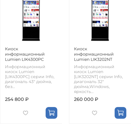
Киоск
Киоск
информационный
информационный
Lumien LIK4300PC
Lumien LIK3202NT
Информационный
Информационный
киоск Lumien
киоск Lumien
[LIK4300PC] серии Info,
[LIK3202NT] серии Info,
диагональ 43" дюйма,
диагональ 32"
без...
дюйма,Windows,
яркость...
254 800 ₽
260 000 ₽