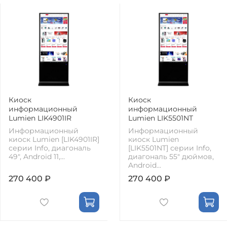
Киоск
Киоск
информационный
информационный
Lumien LIK4901IR
Lumien LIK5501NT
Информационный
Информационный
киоск Lumien [LIK4901IR]
киоск Lumien
серии Info, диагональ
[LIK5501NT] серии Info,
49", Android 11,...
диагональ 55" дюймов,
Android...
270 400 ₽
270 400 ₽