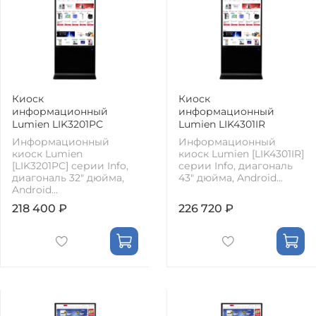
Киоск
Киоск
информационный
информационный
Lumien LIK3201PC
Lumien LIK4301IR
Информационный
Информационный
киоск Lumien
киоск Lumien [LIK4301IR]
[LIK3201PC] серии Info,
серии Info, диагональ
диагональ 32" дюйма,
43" дюйма, Android...
Android...
218 400 ₽
226 720 ₽