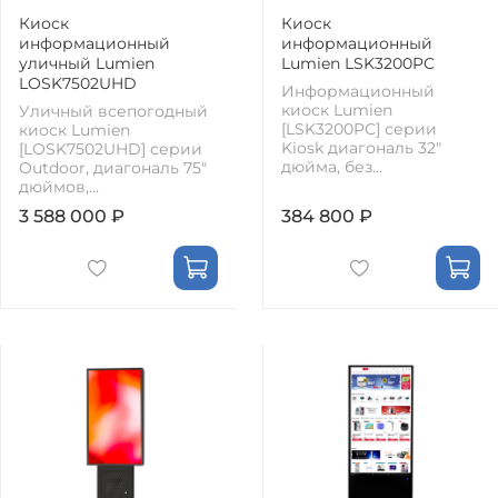
Киоск
Киоск
информационный
информационный
уличный Lumien
Lumien LSK3200PC
LOSK7502UHD
Информационный
киоск Lumien
Уличный всепогодный
[LSK3200PC] серии
киоск Lumien
Kiosk диагональ 32"
[LOSK7502UHD] серии
дюйма, без...
Outdoor, диагональ 75"
дюймов,...
3 588 000 ₽
384 800 ₽