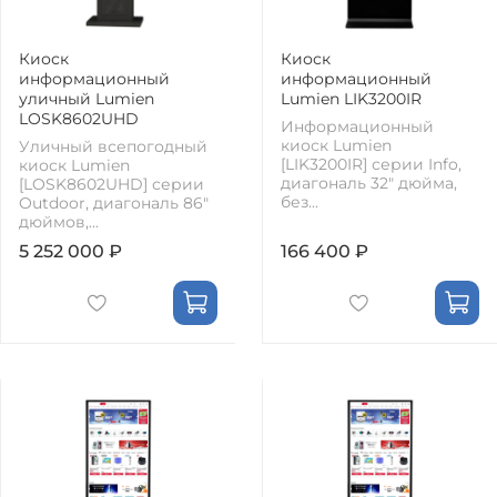
Киоск
Киоск
информационный
информационный
уличный Lumien
Lumien LIK3200IR
LOSK8602UHD
Информационный
киоск Lumien
Уличный всепогодный
[LIK3200IR] серии Info,
киоск Lumien
диагональ 32" дюйма,
[LOSK8602UHD] серии
без...
Outdoor, диагональ 86"
дюймов,...
5 252 000 ₽
166 400 ₽