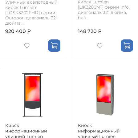
киоск Lumien
Уличный всепогодный
[LIK3200NT] серии Info,
киоск Lumien
диагональ 32" дюйма,
[LOSK3202FHD] серии
без...
Outdoor, диагональ 32"
дюйма,...
920 400 ₽
148 720 ₽
Киоск
Киоск
информационный
информационный
уличный Lumien
уличный Lumien