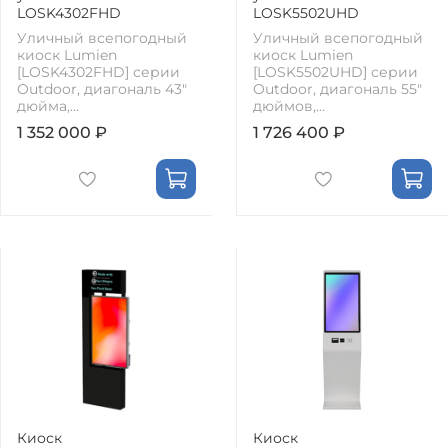
LOSK4302FHD
LOSK5502UHD
Уличный всепогодный
Уличный всепогодный
киоск Lumien
киоск Lumien
[LOSK4302FHD] серии
[LOSK5502UHD] серии
Outdoor, диагональ 43"
Outdoor, диагональ 55"
дюйма,...
дюймов,...
1 352 000 ₽
1 726 400 ₽
Киоск
Киоск