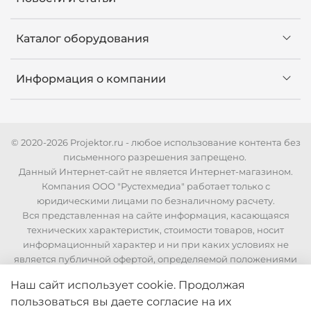
Каталог оборудования
Информация о компании
© 2020-2026 Projektor.ru - любое использование контента без
письменного разрешения запрещено.
Данный Интернет-сайт не является Интернет-магазином.
Компания ООО "Рустехмедиа" работает только с
юридическими лицами по безналичному расчету.
Вся представленная на сайте информация, касающаяся
технических характеристик, стоимости товаров, носит
информационный характер и ни при каких условиях не
является публичной офертой, определяемой положениями
Статьи 437 Гражданского кодекса РФ. Для уточнения
Наш сайт использует cookie. Продолжая
стоимости и технических характеристик необходимо
пользоваться вы даете согласие на их
связаться с нашими менеджерами по телефонам указанным