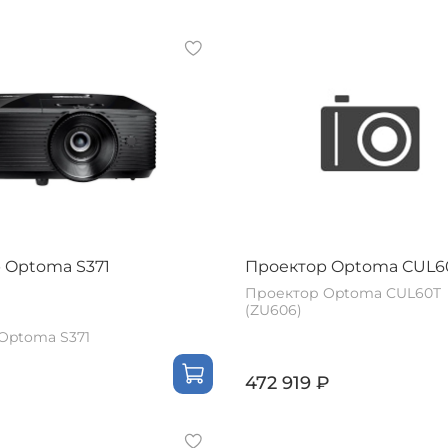
 Optoma S371
Проектор Optoma CUL6
Проектор Optoma CUL60T
(ZU606)
Optoma S371
472 919 ₽