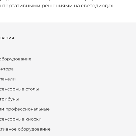
и портативными решениями на светодиодах.
ования
оборудование
ектора
панели
сенсорные столы
трибуны
ли профессиональные
сенсорные киоски
ктивное оборудование