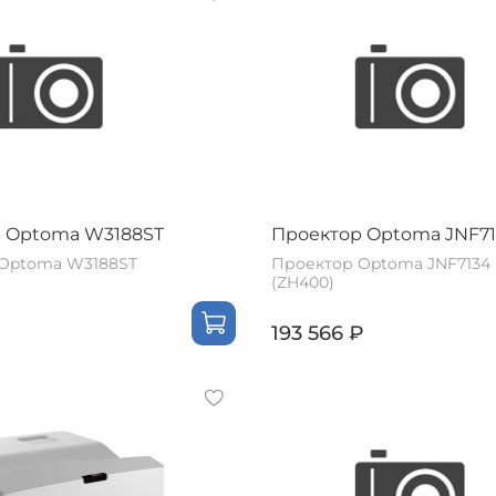
 Optoma W3188ST
Проектор Optoma JNF7
Optoma W3188ST
Проектор Optoma JNF7134
(ZH400)
193 566 ₽