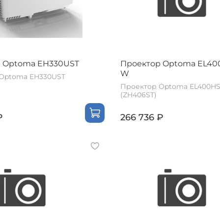
 Optoma EH330UST
Проектор Optoma EL40
W
Optoma EH330UST
Проектор Optoma EL400H
(ZH406ST)
₽
266 736 ₽