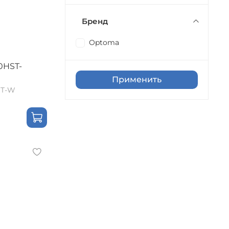
Бренд
Optoma
0HST-
Применить
ST-W