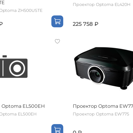
TE
Проектор Optoma EL420H
Optoma ZH500USTE
₽
225 758 ₽
 Optoma EL500EH
Проектор Optoma EW7
Optoma EL500EH
Проектор Optoma EW775
0 ₽