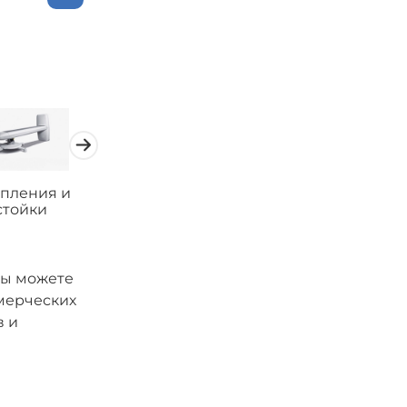
пления и
Коммутация и
Готовые
стойки
кабели
решения
Вы можете
ммерческих
в и