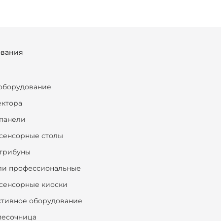
ования
оборудование
ектора
панели
сенсорные столы
трибуны
ли профессиональные
сенсорные киоски
ктивное оборудование
песочница