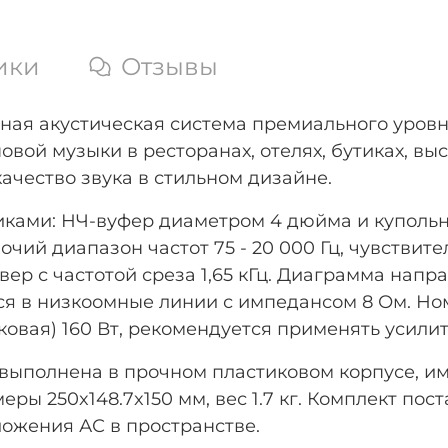
ики
Отзывы
нная акустическая система премиального уров
вой музыки в ресторанах, отелях, бутиках, вы
качество звука в стильном дизайне.
иками: НЧ-вуфер диаметром 4 дюйма и купольн
ий диапазон частот 75 - 20 000 Гц, чувствите
вер с частотой среза 1,65 кГц. Диаграмма напра
тся в низкоомные линии с импедансом 8 Ом. Н
ковая) 160 Вт, рекомендуется применять усили
выполнена в прочном пластиковом корпусе, и
ры 250x148.7x150 мм, вес 1.7 кг. Комплект пос
ожения АС в пространстве.