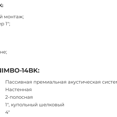
K:
й монтаж;
р 1″;
не;
NIMBO-14BK:
Пассивная премиальная акустическая систе
Настенная
2-полосная
1″, купольный шелковый
4″