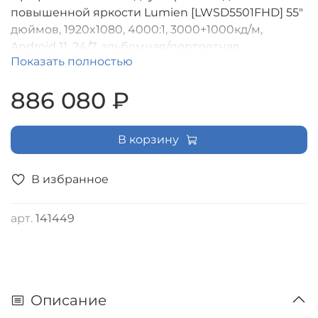
повышенной яркости Lumien [LWSD5501FHD] 55"
дюймов, 1920x1080, 4000:1, 3000+1000кд/м,
Android 11, 24/7, альбомная/портретная
Показать полностью
ориентация
886 080 ₽
В корзину
В избранное
арт.
141449
Описание