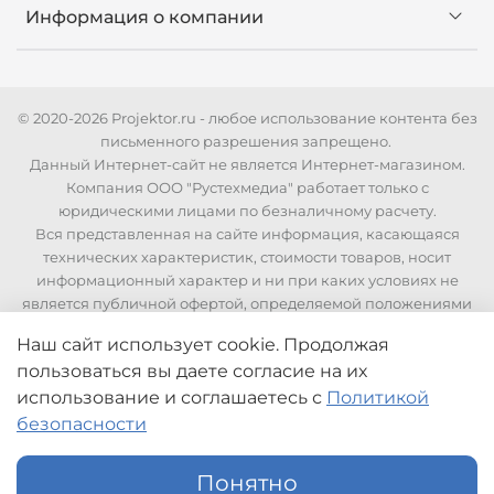
Информация о компании
© 2020-2026 Projektor.ru - любое использование контента без
письменного разрешения запрещено.
Данный Интернет-сайт не является Интернет-магазином.
Компания ООО "Рустехмедиа" работает только с
юридическими лицами по безналичному расчету.
Вся представленная на сайте информация, касающаяся
технических характеристик, стоимости товаров, носит
информационный характер и ни при каких условиях не
является публичной офертой, определяемой положениями
Статьи 437 Гражданского кодекса РФ. Для уточнения
Наш сайт использует cookie. Продолжая
стоимости и технических характеристик необходимо
пользоваться вы даете согласие на их
связаться с нашими менеджерами по телефонам указанным
на сайте.
использование
и соглашаетесь с
Политикой
безопасности
Понятно