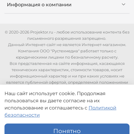
Информация о компании
© 2020-2026 Projektor.ru - любое использование контента без
письменного разрешения запрещено.
Данный Интернет-сайт не является Интернет-магазином.
Компания ООО "Рустехмедиа" работает только с
юридическими лицами по безналичному расчету.
Вся представленная на сайте информация, касающаяся
технических характеристик, стоимости товаров, носит
информационный характер и ни при каких условиях не
является публичной офертой, определяемой положениями
Статьи 437 Гражданского кодекса РФ. Для уточнения
Наш сайт использует cookie. Продолжая
стоимости и технических характеристик необходимо
пользоваться вы даете согласие на их
связаться с нашими менеджерами по телефонам указанным
на сайте.
использование
и соглашаетесь с
Политикой
безопасности
Понятно