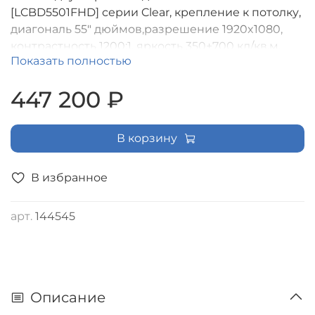
[LCBD5501FHD] серии Clear, крепление к потолку,
диагональ 55" дюймов,разрешение 1920x1080,
контрастность 1200:1, яркость 350+700 кд/кв.м,
Показать полностью
Android 11, портретная/ ландшафтная ориентация
447 200 ₽
В корзину
В избранное
арт.
144545
Описание