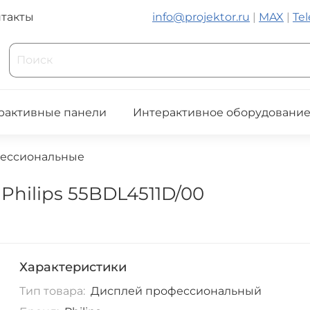
такты
info@projektor.ru
|
MAX
|
Te
рактивные панели
Интерактивное оборудовани
ессиональные
hilips 55BDL4511D/00
Характеристики
Тип товара:
Дисплей профессиональный