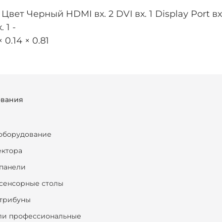
вет Черный HDMI вх. 2 DVI вх. 1 Display Port вх. 
 1 -
0.14 × 0.81
ования
оборудование
ектора
панели
сенсорные столы
трибуны
ли профессиональные