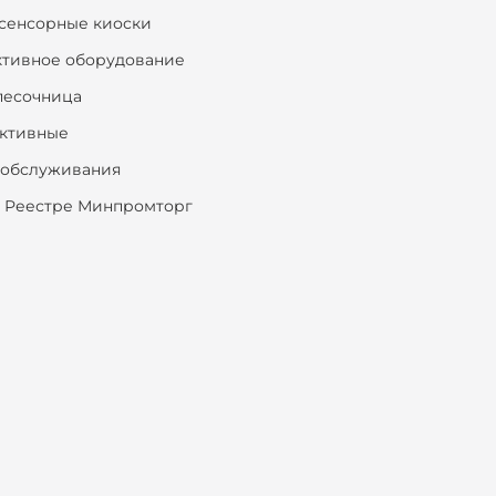
сенсорные киоски
ктивное оборудование
песочница
ктивные
ообслуживания
 Реестре Минпромторг