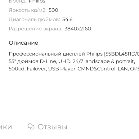
Бренд:
Philips
Яркость кд/м2:
500
Диагональ дюймов:
54.6
Разрешение экрана:
3840x2160
Описание
Профессиональный дисплей Philips [55BDL4511D/
55" дюймов D-Line, UHD, 24/7 landscape & portrait,
500cd, Failover, USB Player, CMND&Control, LAN, OP
ики
Отзывы