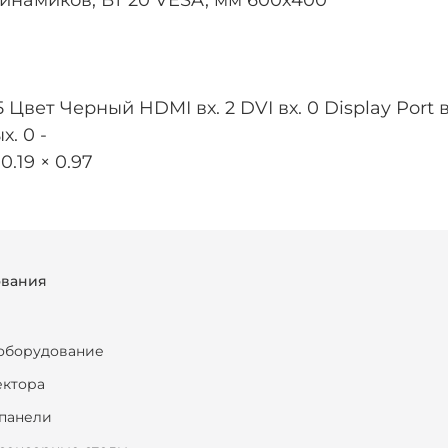
инамиков, Вт 20 VESA, мм 600х400
вет Черный HDMI вх. 2 DVI вх. 0 Display Port вх. 
х. 0 -
.19 × 0.97
ования
оборудование
ектора
панели