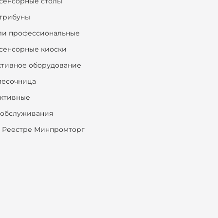
сенсорные столы
трибуны
ли профессиональные
сенсорные киоски
ктивное оборудование
песочница
ктивные
ообслуживания
 Реестре Минпромторг