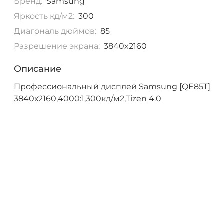
Бренд:
Samsung
Яркость кд/м2:
300
Диагональ дюймов:
85
Разрешение экрана:
3840x2160
Описание
Профессиональный дисплей Samsung [QE85T]
3840х2160,4000:1,300кд/м2,Tizen 4.0