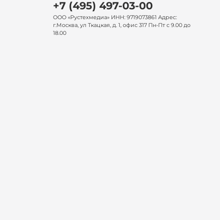
+7 (495) 497-03-00
ООО «Рустехмедиа» ИНН: 9719073861 Адрес:
г.Москва, ул Ткацкая, д. 1, офис 317 Пн-Пт с 9.00 до
18.00