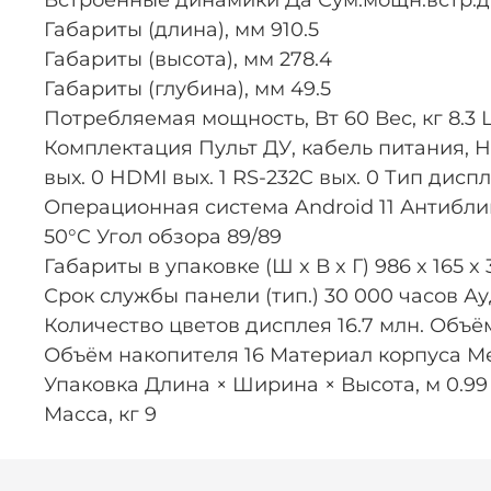
Встроенные динамики Да Сум.мощн.встр.ди
Габариты (длина), мм 910.5
Габариты (высота), мм 278.4
Габариты (глубина), мм 49.5
Потребляемая мощность, Вт 60 Вес, кг 8.3
Комплектация Пульт ДУ, кабель питания, HDMI 
вых. 0 HDMI вых. 1 RS-232C вых. 0 Тип диспл
Операционная система Android 11 Антибли
50°C Угол обзора 89/89
Габариты в упаковке (Ш x В x Г) 986 x 165 x
Срок службы панели (тип.) 30 000 часов Ау
Количество цветов дисплея 16.7 млн. Объё
Объём накопителя 16 Материал корпуса Ме
Упаковка Длина × Ширина × Высота, м 0.99 ×
Масса, кг 9