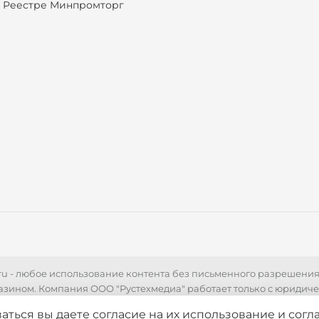
 Реестре Минпромторг
r.ru - любое использование контента без письменного разрешени
азином. Компания ООО "Рустехмедиа" работает только с юридич
 технических характеристик, стоимости товаров, носит информа
аться вы даете согласие на их использование
и согл
ями Статьи 437 Гражданского кодекса РФ. Для уточнения стоимо