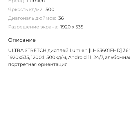
Бренд:
Lumien
Яркость кд/м2:
500
Диагональ дюймов:
36
Разрешение экрана:
1920 х 535
Описание
ULTRA STRETCH дисплей Lumien [LHS3601FHD] 36"
1920x535, 1200:1, 500кд/м, Android 11, 24/7, альбомна
портретная ориентация