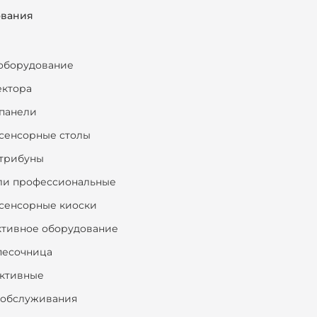
ования
оборудование
ектора
панели
сенсорные столы
трибуны
ли профессиональные
сенсорные киоски
ктивное оборудование
песочница
ктивные
ообслуживания