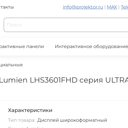
такты
info@projektor.ru
|
MAX
|
Te
рактивные панели
Интерактивное оборудовани
циальные
umien LHS3601FHD серия ULTR
Характеристики
Тип товара:
Дисплей широкоформатный