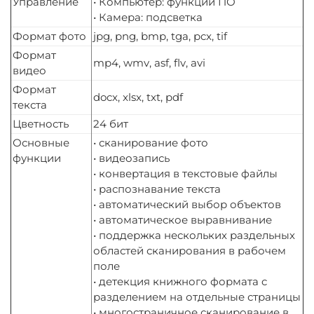
Управление
• Компьютер: функции ПО
• Камера: подсветка
Формат фото
jpg, png, bmp, tga, pcx, tif
Формат
mp4, wmv, asf, flv, avi
видео
Формат
docx, xlsx, txt, pdf
текста
Цветность
24 бит
Основные
• сканирование фото
функции
• видеозапись
• конвертация в текстовые файлы
• распознавание текста
• автоматический выбор объектов
• автоматическое выравнивание
• поддержка нескольких раздельных
областей сканирования в рабочем
поле
• детекция книжного формата c
разделением на отдельные страницы
• многостраничное сканирование в