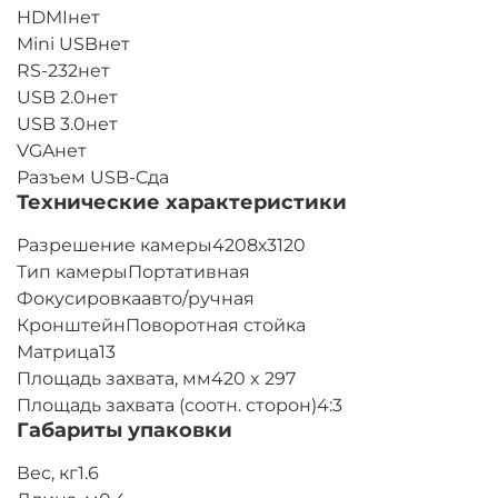
HDMIнет
Mini USBнет
RS-232нет
USB 2.0нет
USB 3.0нет
VGAнет
Разъем USB-Cда
Технические характеристики
Разрешение камеры4208х3120
Тип камерыПортативная
Фокусировкаавто/ручная
КронштейнПоворотная стойка
Матрица13
Площадь захвата, мм420 x 297
Площадь захвата (соотн. сторон)4:3
Габариты упаковки
Вес, кг1.6