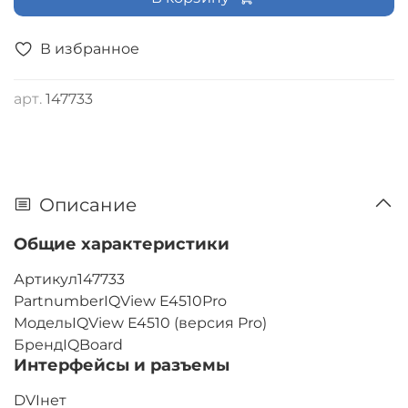
В избранное
арт.
147733
Описание
Общие характеристики
Артикул147733
PartnumberIQView E4510Pro
МодельIQView E4510 (версия Pro)
БрендIQBoard
Интерфейсы и разъемы
DVIнет