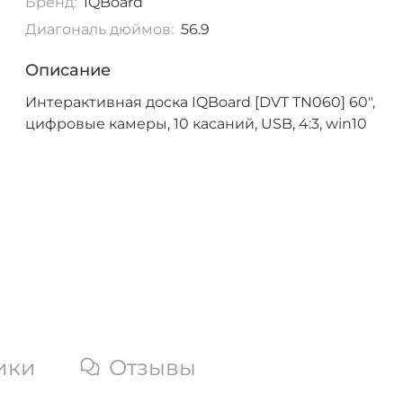
Бренд:
IQBoard
Диагональ дюймов:
56.9
Описание
Интерактивная доска IQBoard [DVT TN060] 60",
цифровые камеры, 10 касаний, USB, 4:3, win10
ики
Отзывы