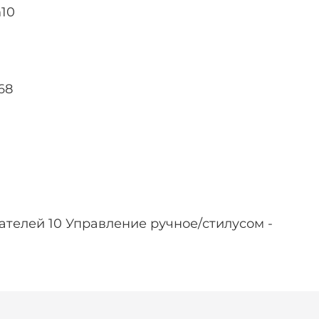
n10
68
ователей 10 Управление ручное/стилусом -