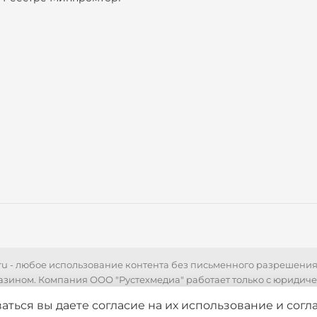
r.ru - любое использование контента без письменного разрешени
азином. Компания ООО "Рустехмедиа" работает только с юридич
 технических характеристик, стоимости товаров, носит информа
аться вы даете согласие на их использование
и согл
ями Статьи 437 Гражданского кодекса РФ. Для уточнения стоимо