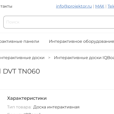
такты
info@projektor.ru
|
MAX
|
Te
рактивные панели
Интерактивное оборудовани
нтерактивные доски
Интерактивные доски IQBo
d DVT TN060
Характеристики
Тип товара:
Доска интерактивная