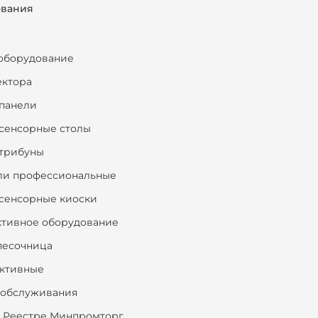
ования
оборудование
ектора
панели
сенсорные столы
трибуны
ли профессиональные
сенсорные киоски
ктивное оборудование
песочница
ктивные
ообслуживания
 Реестре Минпромторг