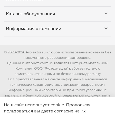
Каталог оборудования
Информация о компании
© 2020-2026 Projektor.ru - любое использование контента без
письменного разрешения запрещено.
Данный Интернет-сайт не является Интернет-магазином.
Компания ООО "Рустехмедиа" работает только с
юридическими лицами по безналичному расчету.
Вся представленная на сайте информация, касающаяся
технических характеристик, стоимости товаров, носит
информационный характер и ни при каких условиях не
является публичной офертой, определяемой положениями
Статьи 437 Гражданского кодекса РФ. Для уточнения
Наш сайт использует cookie. Продолжая
стоимости и технических характеристик необходимо
пользоваться вы даете согласие на их
связаться с нашими менеджерами по телефонам указанным