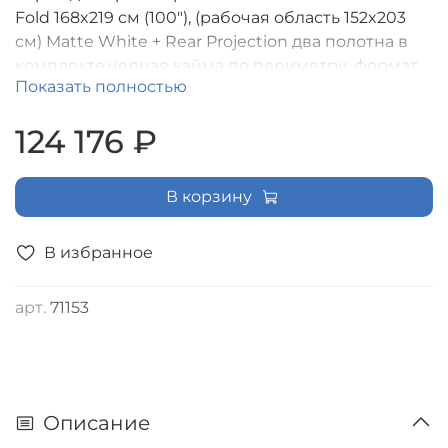
Fold 168x219 см (100"), (рабочая область 152x203
см) Matte White + Rear Projection два полотна в
комплекте,черная кайма по периметру, формат
Показать полностью
экрана (4:3), поставляется в надежном
транспортировочном кейсе [LMF-100113]
124 176 ₽
В корзину
В избранное
арт.
71153
Описание