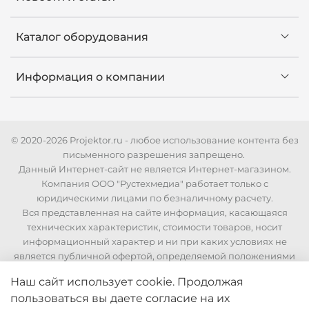
Каталог оборудования
Информация о компании
© 2020-2026 Projektor.ru - любое использование контента без
письменного разрешения запрещено.
Данный Интернет-сайт не является Интернет-магазином.
Компания ООО "Рустехмедиа" работает только с
юридическими лицами по безналичному расчету.
Вся представленная на сайте информация, касающаяся
технических характеристик, стоимости товаров, носит
информационный характер и ни при каких условиях не
является публичной офертой, определяемой положениями
Статьи 437 Гражданского кодекса РФ. Для уточнения
Наш сайт использует cookie. Продолжая
стоимости и технических характеристик необходимо
пользоваться вы даете согласие на их
связаться с нашими менеджерами по телефонам указанным