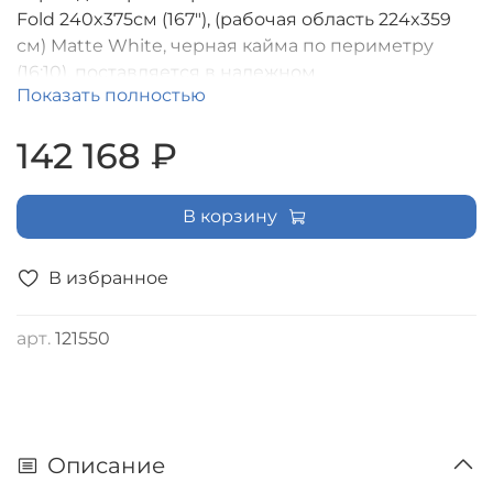
Fold 240x375см (167"), (рабочая область 224x359
см) Matte White, черная кайма по периметру
(16:10), поставляется в надежном
Показать полностью
транспортировочном кейсе [LMF-100148]
142 168 ₽
В корзину
В избранное
арт.
121550
Описание