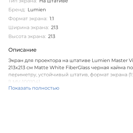
Тип экрана:
На штативе
Бренд:
Lumien
Формат экрана:
1:1
Ширина экрана:
213
Высота экрана:
213
Описание
Экран для проектора на штативе Lumien Master V
213x213 см Matte White FiberGlass черная кайма п
периметру, устойчивый штатив, формат экрана (1:
[LMV-100104]
Показать полностью