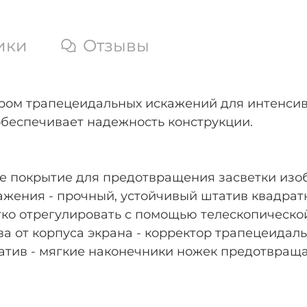
ики
Отзывы
ром трапецеидальных искажений для интенсив
обеспечивает надежность конструкции.
ое покрытие для предотвращения засветки изо
ажения - прочный, устойчивый штатив квадрат
егко отрегулировать с помощью телескопическо
а от корпуса экрана - корректор трапецеидал
атив - мягкие наконечники ножек предотвращ