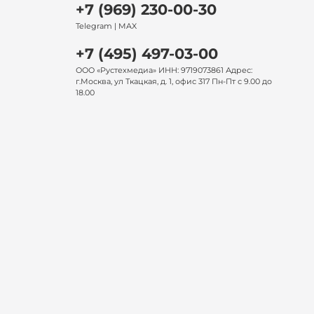
+7 (969) 230-00-30
Telegram | MAX
+7 (495) 497-03-00
ООО «Рустехмедиа» ИНН: 9719073861 Адрес:
г.Москва, ул Ткацкая, д. 1, офис 317 Пн-Пт с 9.00 до
18.00