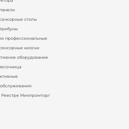
ектора
панели
сенсорные столы
трибуны
ли профессиональные
сенсорные киоски
ктивное оборудование
песочница
ктивные
ообслуживания
 Реестре Минпромторг