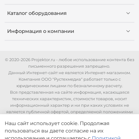
Каталог оборудования
Информация о компании
© 2020-2026 Projektor.ru - любое использование контента без
письменного разрешения запрещено.
Данный Интернет-сайт не является Интернет-магазином.
Компания ООО "Рустехмедиа" работает только с
юридическими лицами по безналичному расчету.
Вся представленная на сайте информация, касающаяся
технических характеристик, стоимости товаров, носит
информационный характер и ни при каких условиях не
является публичной офертой, определяемой положениями
Статьи 437 Гражданского кодекса РФ. Для уточнения
Наш сайт использует cookie. Продолжая
стоимости и технических характеристик необходимо
пользоваться вы даете согласие на их
связаться с нашими менеджерами по телефонам указанным
на сайте.
использование
и соглашаетесь с
Политикой