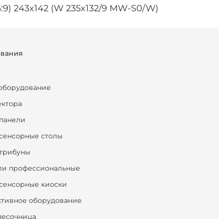
6:9) 243x142 (W 235x132/9 MW-S0/W)
ования
оборудование
ектора
панели
сенсорные столы
трибуны
ли профессиональные
сенсорные киоски
ктивное оборудование
песочница