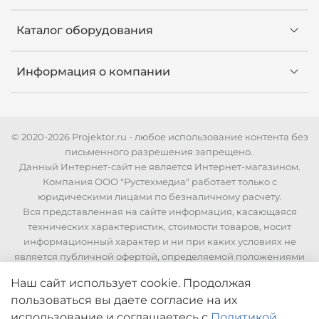
Каталог оборудования
Информация о компании
© 2020-2026 Projektor.ru - любое использование контента без
письменного разрешения запрещено.
Данный Интернет-сайт не является Интернет-магазином.
Компания ООО "Рустехмедиа" работает только с
юридическими лицами по безналичному расчету.
Вся представленная на сайте информация, касающаяся
технических характеристик, стоимости товаров, носит
информационный характер и ни при каких условиях не
является публичной офертой, определяемой положениями
Статьи 437 Гражданского кодекса РФ. Для уточнения
Наш сайт использует cookie. Продолжая
стоимости и технических характеристик необходимо
пользоваться вы даете согласие на их
связаться с нашими менеджерами по телефонам указанным
на сайте.
использование
и соглашаетесь с
Политикой