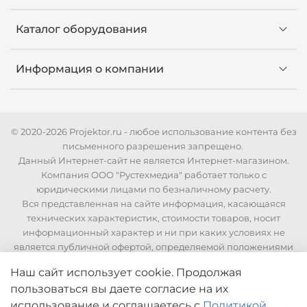
Каталог оборудования
Информация о компании
© 2020-2026 Projektor.ru - любое использование контента без
письменного разрешения запрещено.
Данный Интернет-сайт не является Интернет-магазином.
Компания ООО "Рустехмедиа" работает только с
юридическими лицами по безналичному расчету.
Вся представленная на сайте информация, касающаяся
технических характеристик, стоимости товаров, носит
информационный характер и ни при каких условиях не
является публичной офертой, определяемой положениями
Статьи 437 Гражданского кодекса РФ. Для уточнения
Наш сайт использует cookie. Продолжая
стоимости и технических характеристик необходимо
пользоваться вы даете согласие на их
связаться с нашими менеджерами по телефонам указанным
на сайте.
использование
и соглашаетесь с
Политикой