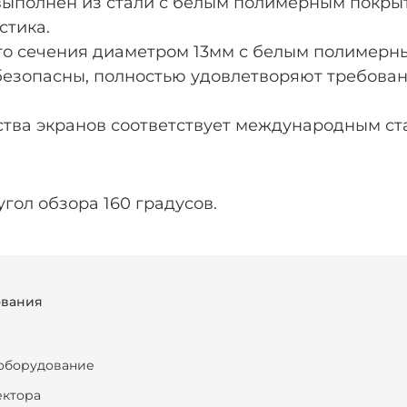
 выполнен из стали с белым полимерным покры
стика.
го сечения диаметром 13мм с белым полимерн
безопасны, полностью удовлетворяют требова
.
тва экранов соответствует международным ст
гол обзора 160 градусов.
ования
оборудование
ектора