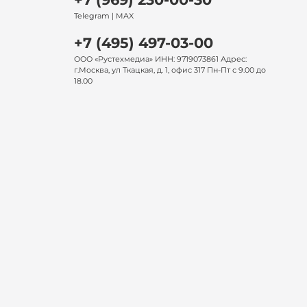
Telegram | MAX
+7 (495) 497-03-00
ООО «Рустехмедиа» ИНН: 9719073861 Адрес:
г.Москва, ул Ткацкая, д. 1, офис 317 Пн-Пт с 9.00 до
18.00