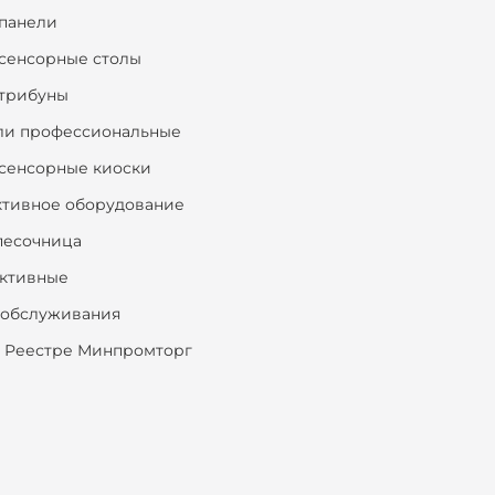
панели
сенсорные столы
трибуны
ли профессиональные
сенсорные киоски
ктивное оборудование
песочница
ктивные
ообслуживания
 Реестре Минпромторг