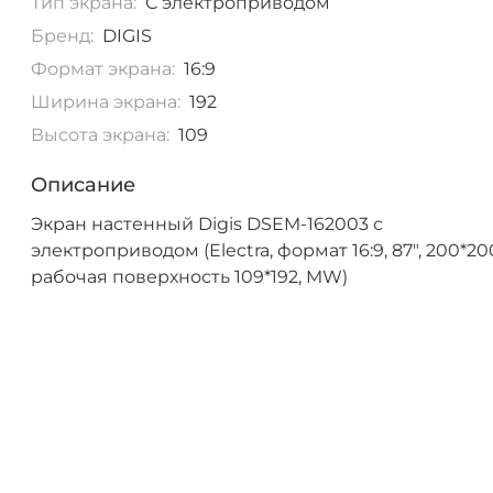
Тип экрана:
С электроприводом
Бренд:
DIGIS
Формат экрана:
16:9
Ширина экрана:
192
Высота экрана:
109
Описание
Экран настенный Digis DSEM-162003 с
электроприводом (Electra, формат 16:9, 87", 200*20
рабочая поверхность 109*192, MW)