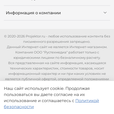
Информация о компании
© 2020-2026 Projektor.ru - любое использование контента без
письменного разрешения запрещено.
Данный Интернет-сайт не является Интернет-магазином.
Компания ООО "Рустехмедиа" работает только с
юридическими лицами по безналичному расчету.
Вся представленная на сайте информация, касающаяся
технических характеристик, стоимости товаров, носит
информационный характер и ни при каких условиях не
является публичной офертой, определяемой положениями
Статьи 437 Гражданского кодекса РФ. Для уточнения
Наш сайт использует cookie. Продолжая
стоимости и технических характеристик необходимо
пользоваться вы даете согласие на их
связаться с нашими менеджерами по телефонам указанным
на сайте.
использование
и соглашаетесь с
Политикой
безопасности