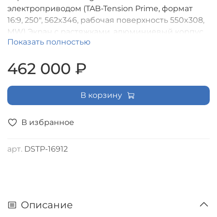
электроприводом (TAB-Tension Prime, формат
16:9, 250", 562x346, рабочая поверхность 550x308,
MW) Экран с растяжками, алюминиевый корпус,
Показать полностью
пульт ДУ в комплекте
462 000 ₽
В корзину
В избранное
арт.
DSTP-16912
Описание