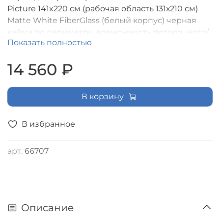
Picture 141x220 см (рабочая область 131х210 см)
Matte White FiberGlass (белый корпус) черная
кайма по периметру, возможность потолочного/
Показать полностью
настенного крепления (16:10) [LMP-100133]
14 560 ₽
В корзину
В избранное
арт.
66707
Описание