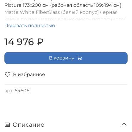
Picture 173х200 см (рабочая область 109х194 см)
Matte White FiberGlass (белый корпус) черная
кайма по периметру, возможность потолочного/
Показать полностью
настенного крепления, доп. черная кайма сверху
61 см, формат экрана (16:9) [LMP-100121]
14 976 ₽
В корзину
В избранное
арт.
54506
Описание