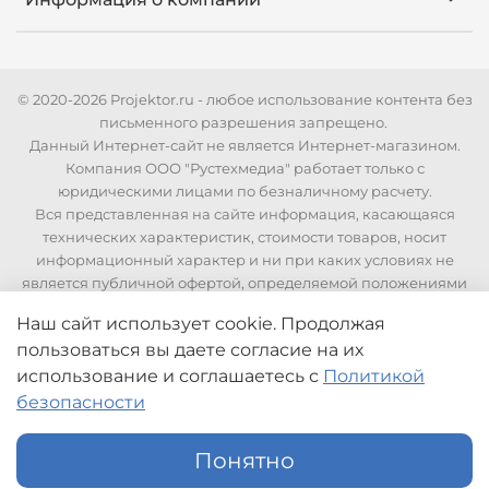
© 2020-2026 Projektor.ru - любое использование контента без
письменного разрешения запрещено.
Данный Интернет-сайт не является Интернет-магазином.
Компания ООО "Рустехмедиа" работает только с
юридическими лицами по безналичному расчету.
Вся представленная на сайте информация, касающаяся
технических характеристик, стоимости товаров, носит
информационный характер и ни при каких условиях не
является публичной офертой, определяемой положениями
Статьи 437 Гражданского кодекса РФ. Для уточнения
Наш сайт использует cookie. Продолжая
стоимости и технических характеристик необходимо
пользоваться вы даете согласие на их
связаться с нашими менеджерами по телефонам указанным
на сайте.
использование
и соглашаетесь с
Политикой
безопасности
Понятно