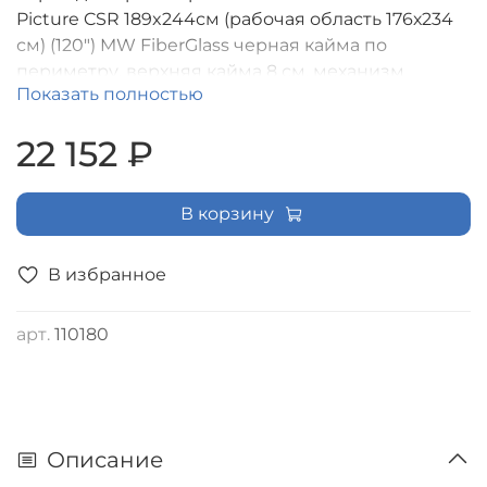
Picture CSR 189x244см (рабочая область 176х234
см) (120") MW FiberGlass черная кайма по
периметру, верхняя кайма 8 см, механизм
Показать полностью
плавного возврата, возможность потолочного/
настенного крепления (белый корпус), формат
22 152 ₽
экрана (4:3) [LMP-100104CSR]
В корзину
В избранное
арт.
110180
Описание