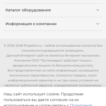
Каталог оборудования
Информация о компании
© 2020-2026 Projektor.ru - любое использование контента без
письменного разрешения запрещено.
Данный Интернет-сайт не является Интернет-магазином.
Компания ООО "Рустехмедиа" работает только с
юридическими лицами по безналичному расчету.
Вся представленная на сайте информация, касающаяся
технических характеристик, стоимости товаров, носит
информационный характер и ни при каких условиях не
является публичной офертой, определяемой положениями
Статьи 437 Гражданского кодекса РФ. Для уточнения
Наш сайт использует cookie. Продолжая
стоимости и технических характеристик необходимо
пользоваться вы даете согласие на их
связаться с нашими менеджерами по телефонам указанным
на сайте.
использование
и соглашаетесь с
Политикой