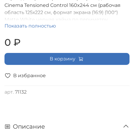
Cinema Tensioned Control 160x244 см (рабочая
область 125х222 см, формат экрана (16:9) (100")
Matte White черная кайма по периметру,
Показать полностью
доп.черная область 30 см, триггер., RS485, IR, RF
управление в комплекте, цвет корпуса белый
0 ₽
[LCTC-100123]
В корзину
В избранное
арт.
71132
Описание