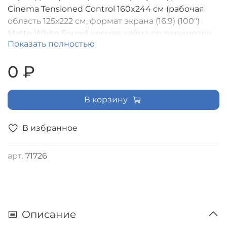
Cinema Tensioned Control 160x244 см (рабочая
область 125х222 см, формат экрана (16:9) (100")
Matte White Sound черная кайма по периметру,
Показать полностью
доп.черная область 30 см, триггер., RS485, IR, RF
управление в комплекте, цвет корпуса белый
0 ₽
[LCTC-100137]
В корзину
В избранное
арт.
71726
Описание