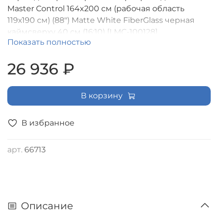
Master Control 164x200 см (рабочая область
119х190 см) (88") Matte White FiberGlass черная
каймсверху 40 см (16:10) [LMC-100128]
Показать полностью
26 936 ₽
В корзину
В избранное
арт.
66713
Описание