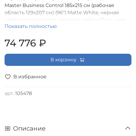
Master Business Control 185x215 см (рабочая
область 129х207 см) (96") Matte White, черная
кайма по периметру, верхняя кайма 50 см, цвет
Показать полностью
корпуса белый (16:10), триггер., RS485, IR, RF
управление в комплекте. [LMBC-100103]
74 776 ₽
В корзину
В избранное
арт.
105478
Описание