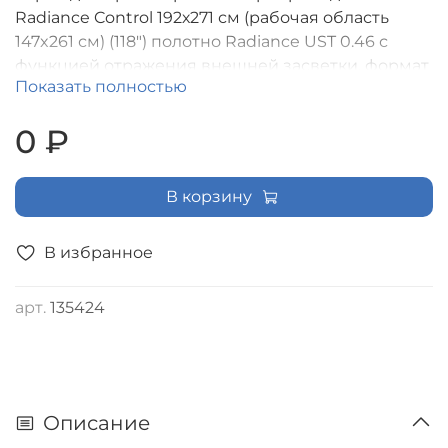
Radiance Control 192х271 см (рабочая область
147x261 см) (118") полотно Radiance UST 0.46 с
функцией отражения внешней засветки, формат
Показать полностью
экрана (16:9) [LRC-100206]
0 ₽
В корзину
В избранное
арт.
135424
Описание