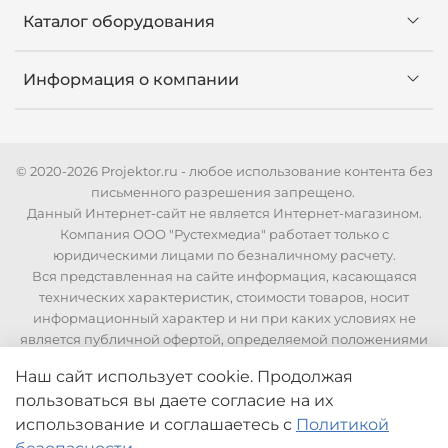
Каталог оборудования
Информация о компании
© 2020-2026 Projektor.ru - любое использование контента без
письменного разрешения запрещено.
Данный Интернет-сайт не является Интернет-магазином.
Компания ООО "Рустехмедиа" работает только с
юридическими лицами по безналичному расчету.
Вся представленная на сайте информация, касающаяся
технических характеристик, стоимости товаров, носит
информационный характер и ни при каких условиях не
является публичной офертой, определяемой положениями
Статьи 437 Гражданского кодекса РФ. Для уточнения
Наш сайт использует cookie. Продолжая
стоимости и технических характеристик необходимо
пользоваться вы даете согласие на их
связаться с нашими менеджерами по телефонам указанным
на сайте.
использование
и соглашаетесь с
Политикой