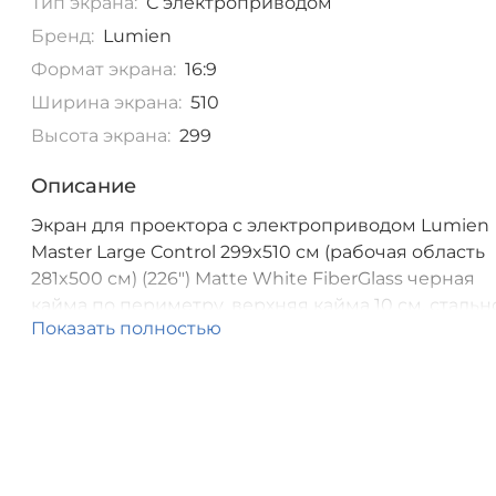
Тип экрана:
С электроприводом
Бренд:
Lumien
Формат экрана:
16:9
Ширина экрана:
510
Высота экрана:
299
Описание
Экран для проектора с электроприводом Lumien
Master Large Control 299x510 см (рабочая область
281x500 см) (226") Matte White FiberGlass черная
кайма по периметру, верхняя кайма 10 см, стальн
Показать полностью
корпус, формат экрана (16:9), IR и RF управление
входит в комплект [LMLC-100104]