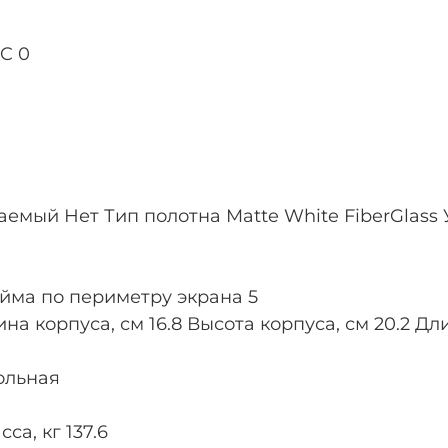
C 0
емый Нет Тип полотна Matte White FiberGlass 
айма по периметру экрана 5
на корпуса, см 16.8 Высота корпуса, см 20.2 Д
ольная
а, кг 137.6