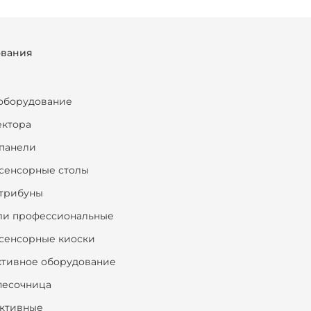
ования
оборудование
ектора
панели
сенсорные столы
трибуны
ли профессиональные
сенсорные киоски
ктивное оборудование
песочница
ктивные