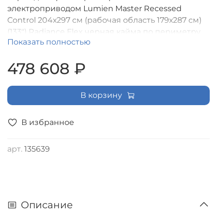
электроприводом Lumien Master Recessed
Control 204х297 см (рабочая область 179х287 см)
(133") Radiance Flex черная кайма по периметру,
Показать полностью
черная кайма сверху 20 см,триггер,IR,RF
управление в комплекте, цвет корпуса белый
478 608 ₽
(16:10) [LMRC-101207]
В корзину
В избранное
арт.
135639
Описание