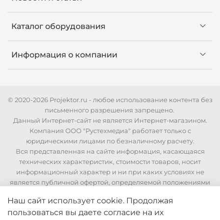
Каталог оборудования
Информация о компании
© 2020-2026 Projektor.ru - любое использование контента без
письменного разрешения запрещено.
Данный Интернет-сайт не является Интернет-магазином.
Компания ООО "Рустехмедиа" работает только с
юридическими лицами по безналичному расчету.
Вся представленная на сайте информация, касающаяся
технических характеристик, стоимости товаров, носит
информационный характер и ни при каких условиях не
является публичной офертой, определяемой положениями
Статьи 437 Гражданского кодекса РФ. Для уточнения
Наш сайт использует cookie. Продолжая
стоимости и технических характеристик необходимо
пользоваться вы даете согласие на их
связаться с нашими менеджерами по телефонам указанным