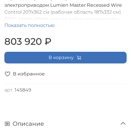
электроприводом Lumien Master Recessed Wire
Control 207х362 см (рабочая область 187х332 см)
(150"), Matte White черная кайма по периметру,
Показать полностью
верхняя кайма 10 см, формат экрана (16:9), RF
управление входит в комплект [LMRWC-100103]
803 920 ₽
В корзину
В избранное
арт.
145849
Описание