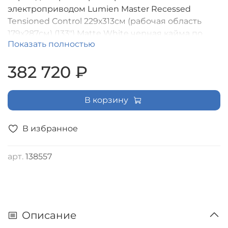
электроприводом Lumien Master Recessed
Tensioned Control 229х313см (рабочая область
179х287см) (133") Matte White черная кайма по
Показать полностью
периметру,черная кайма сверху 40
см,триггер,RS232,IR,RFуправление в комплекте,
382 720 ₽
цвет корпуса белый 1 [LMRTC-100206]
В корзину
В избранное
арт.
138557
Описание