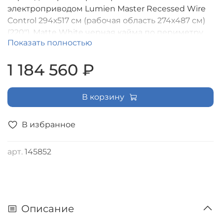
электроприводом Lumien Master Recessed Wire
Control 294х517 см (рабочая область 274х487 см)
(220"), Matte White черная кайма по периметру,
Показать полностью
верхняя кайма 10 см, формат экрана (16:9), RF
управление входит в комплект [LMRWC-100106]
1 184 560 ₽
В корзину
В избранное
арт.
145852
Описание