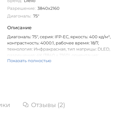
Бренд:
Diello
Разрешение:
3840x2160
Диагональ:
75"
Описание
Диагональ: 75", серия: IFP-EC, яркость: 400 кд/м²,
контрастность: 4000:1, рабочее время: 18/7,
технология: Инфракрасная, тип матрицы: DLED,
разрешение: 4K (3840 x 2160), ориентация:
Показать полностью
ландшафтная Android14 V100 8G+128G built-in 13m
camera&8mics 3HDMI+3USB
ики
Отзывы (2)