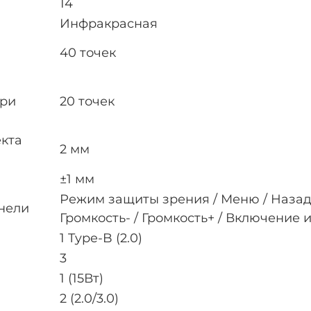
14
Инфракрасная
40 точек
при
20 точек
кта
2 мм
±1 мм
Режим защиты зрения / Меню / Назад
нели
Громкость- / Громкость+ / Включение
1 Type-B (2.0)
3
1 (15Вт)
2 (2.0/3.0)