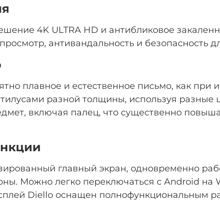
ия
ешение 4K ULTRA HD и антибликовое закаленно
росмотр, антивандальность и безопасность дл
о
ятно плавное и естественное письмо, как при
стилусами разной толщины, используя разные ц
дмет, включая палец, что существенно повыша
ункции
зированный главный экран, одновременно рабо
оны. Можно легко переключаться с Android на 
плей Diello оснащен полнофункциональным ра