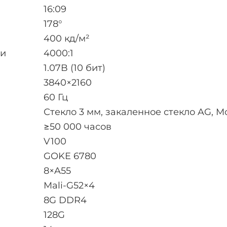
16:09
178°
400 кд/м²
ти
4000:1
1.07B (10 бит)
3840×2160
60 Гц
Стекло 3 мм, закаленное стекло AG, M
≥50 000 часов
V100
GOKE 6780
8×A55
Mali-G52×4
8G DDR4
128G