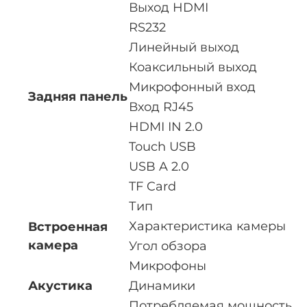
Выход HDMI
RS232
Линейный выход
Коаксильный выход
Микрофонный вход
Задняя панель
Вход RJ45
HDMI IN 2.0
Touch USB
USB A 2.0
TF Card
Тип
Характеристика камеры
Встроенная
камера
Угол обзора
Микрофоны
Акустика
Динамики
Потребляемая мощность