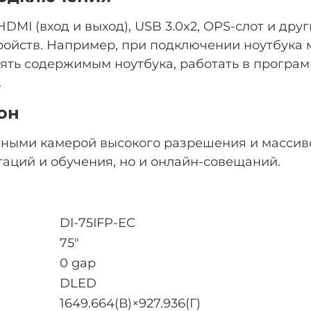
DMI (вход и выход), USB 3.0x2, OPS-слот и др
ойств. Например, при подключении ноутбука
влять содержимым ноутбука, работать в програ
.
он
ными камерой высокого разрешения и массив
таций и обучения, но и онлайн-совещаний.
DI-75IFP-EC
75"
0 gap
DLED
1649.664(В)×927.936(Г)