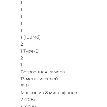
1
1
1
1
1
1 (100Мб)
2
1 Type-B
2
1
Встроенная камера
13 мегапикселей
61.1°
Массив из 8 микрофонов
2×20Вт
≤420Вт