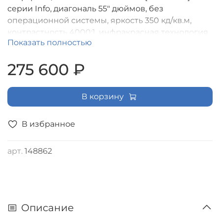
серии Info, диагональ 55" дюймов, без
операционной системы, яркость 350 кд/кв.м,
контрастность 4000:1, инфракрасная технология
Показать полностью
сенсора
275 600 ₽
В корзину
В избранное
арт.
148862
Описание