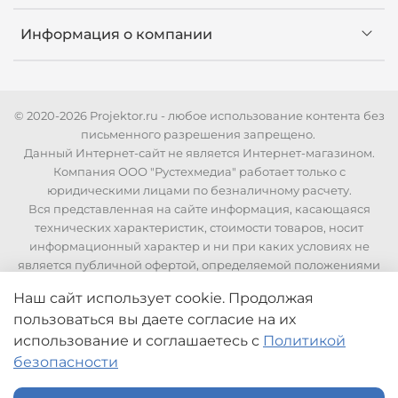
Информация о компании
© 2020-2026 Projektor.ru - любое использование контента без
письменного разрешения запрещено.
Данный Интернет-сайт не является Интернет-магазином.
Компания ООО "Рустехмедиа" работает только с
юридическими лицами по безналичному расчету.
Вся представленная на сайте информация, касающаяся
технических характеристик, стоимости товаров, носит
информационный характер и ни при каких условиях не
является публичной офертой, определяемой положениями
Статьи 437 Гражданского кодекса РФ. Для уточнения
Наш сайт использует cookie. Продолжая
стоимости и технических характеристик необходимо
пользоваться вы даете согласие на их
связаться с нашими менеджерами по телефонам указанным
на сайте.
использование
и соглашаетесь с
Политикой
безопасности