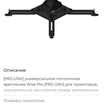
Описание
[PR2-UNV] универсальное потолочное
крепление Wize Pro [PR2-UNV] для проекторов,
максимальное расстояние между крепежными
отверстиями 453 мм, наклон +/-°15, поворот +/- °8,
Показать полностью
вращение 360°, до 35 кг, черный