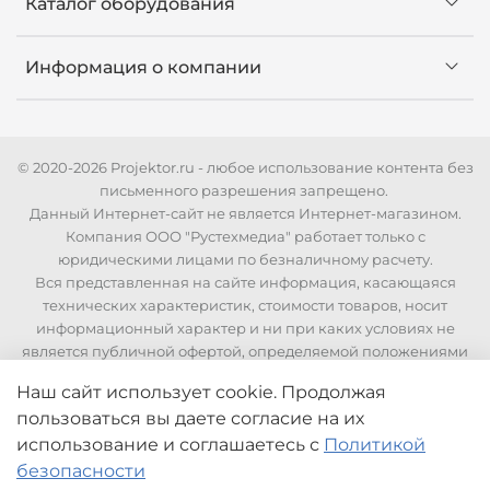
Каталог оборудования
Информация о компании
© 2020-2026 Projektor.ru - любое использование контента без
письменного разрешения запрещено.
Данный Интернет-сайт не является Интернет-магазином.
Компания ООО "Рустехмедиа" работает только с
юридическими лицами по безналичному расчету.
Вся представленная на сайте информация, касающаяся
технических характеристик, стоимости товаров, носит
информационный характер и ни при каких условиях не
является публичной офертой, определяемой положениями
Статьи 437 Гражданского кодекса РФ. Для уточнения
Наш сайт использует cookie. Продолжая
стоимости и технических характеристик необходимо
пользоваться вы даете согласие на их
связаться с нашими менеджерами по телефонам указанным
на сайте.
использование
и соглашаетесь с
Политикой
безопасности