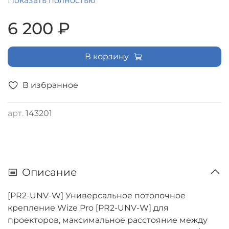
Показать полностью
поворот +/- °8, вращение 360°, до 35 кг, белое
6 200 ₽
В корзину
В избранное
арт.
143201
Описание
[PR2-UNV-W] Универсальное потолочное
крепление Wize Pro [PR2-UNV-W] для
проекторов, максимальное расстояние между