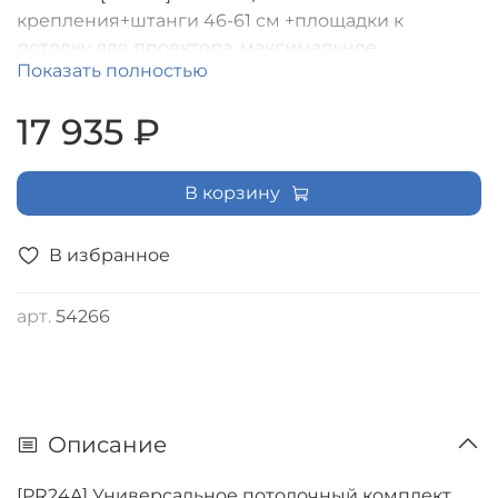
крепления+штанги 46-61 см +площадки к
потолку для проектора, максимальное
Показать полностью
расстояние между крепежными отверстиями
470 мм, наклон +/- 20°, поворот +/- 8°, вращение
17 935 ₽
360°, до 35 кг, чер
В корзину
В избранное
арт.
54266
Описание
[PR24A] Универсальное потолочный комплект