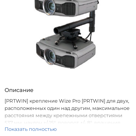
Описание
[PRTWIN] крепление Wize Pro [PRTWIN] для двух,
расположенных один над другим, максимальное
расстояния между крепежными отверстиями
537 мм, наклон +/-15°, поворот +/- 8°, вращение
Показать полностью
360°, до 35 кг. на 1 проектор Custom! Требует