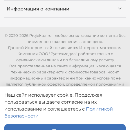
Информация о компании
© 2020-2026 Projektor.ru - любое использование контента без
письменного разрешения запрещено.
Данный Интернет-сайт не является Интернет-магазином.
Компания ООО "Рустехмедиа" работает только с
юридическими лицами по безналичному расчету.
Вся представленная на сайте информация, касающаяся
технических характеристик, стоимости товаров, носит
информационный характер и ни при каких условиях не
является публичной офертой, определяемой положениями
Статьи 437 Гражданского кодекса РФ. Для уточнения
Наш сайт использует cookie. Продолжая
стоимости и технических характеристик необходимо
пользоваться вы даете согласие на их
связаться с нашими менеджерами по телефонам указанным
на сайте.
использование
и соглашаетесь с
Политикой
безопасности