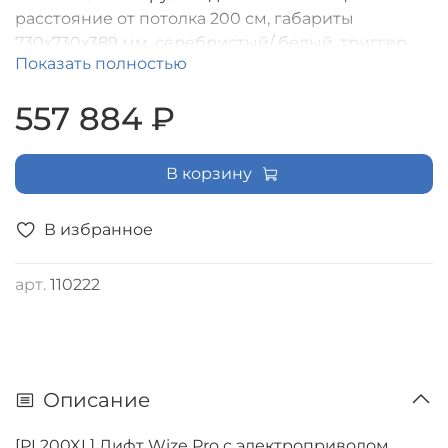
расстояние от потолка 200 см, габариты
730х730х389 мм, серебристый/ белый, триггер.,
Показать полностью
RS232, ИК управление входит в комплект
557 884 ₽
В корзину
В избранное
арт.
110222
Описание
[PL200XL] Лифт Wize Pro с электроприводом,