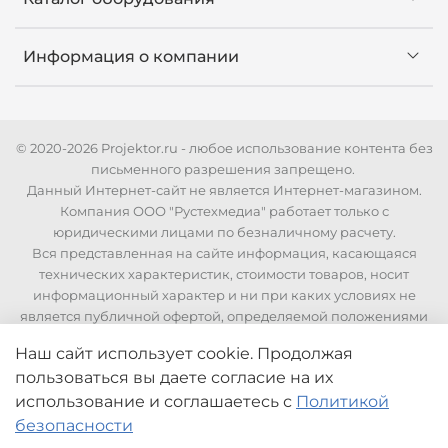
Информация о компании
© 2020-2026 Projektor.ru - любое использование контента без
письменного разрешения запрещено.
Данный Интернет-сайт не является Интернет-магазином.
Компания ООО "Рустехмедиа" работает только с
юридическими лицами по безналичному расчету.
Вся представленная на сайте информация, касающаяся
технических характеристик, стоимости товаров, носит
информационный характер и ни при каких условиях не
является публичной офертой, определяемой положениями
Статьи 437 Гражданского кодекса РФ. Для уточнения
Наш сайт использует cookie. Продолжая
стоимости и технических характеристик необходимо
пользоваться вы даете согласие на их
связаться с нашими менеджерами по телефонам указанным
на сайте.
использование
и соглашаетесь с
Политикой
безопасности