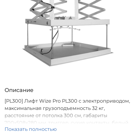
Описание
[PL300] Лифт Wize Pro PL300 с электроприводом,
максимальная грузоподъемность 32 кг,
расстояние от потолка 300 см, габариты
700х508х280 мм, триггер, сухие контакты, белый
Показать полностью
IR и RF управление входит в комплект