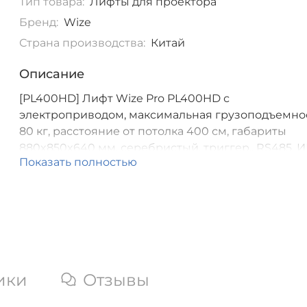
Тип товара:
Лифты для проектора
Бренд:
Wize
Страна производства:
Китай
Описание
[PL400HD] Лифт Wize Pro PL400HD с
электроприводом, максимальная грузоподъемно
80 кг, расстояние от потолка 400 см, габариты
880x850x640 мм, серебристый, триггер., RS485, 
Показать полностью
управление входит в комплект
ики
Отзывы