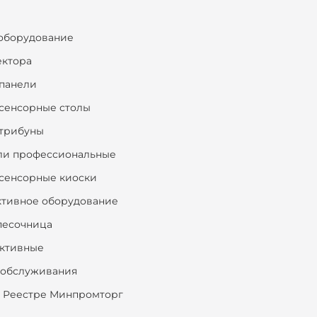
оборудование
ектора
панели
сенсорные столы
трибуны
ли профессиональные
сенсорные киоски
ктивное оборудование
песочница
ктивные
ообслуживания
 Реестре Минпромторг