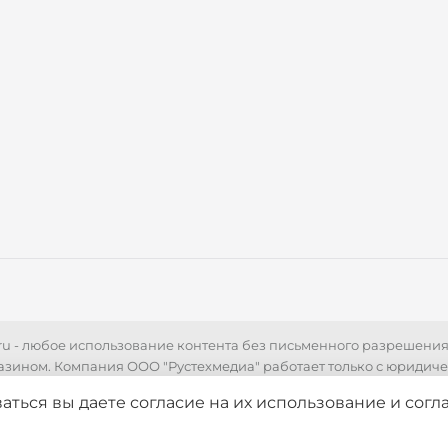
r.ru - любое использование контента без письменного разрешени
азином. Компания ООО "Рустехмедиа" работает только с юридич
 технических характеристик, стоимости товаров, носит информа
аться вы даете согласие на их использование
и согл
ями Статьи 437 Гражданского кодекса РФ. Для уточнения стоимо
ься с нашими менеджерами по телефонам указанным на сайте.