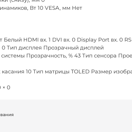
ки (снизу), мм 0
намиков, Вт 10 VESA, мм Нет
елый HDMI вх. 1 DVI вх. 0 Display Port вх. 0 RS-
ых. 0 Тип дисплея Прозрачный дисплей
истемы Прозрачность, % 43 Тип сенсора Прое
 касания 10 Тип матрицы TOLED Размер изображ
 × 0
ования