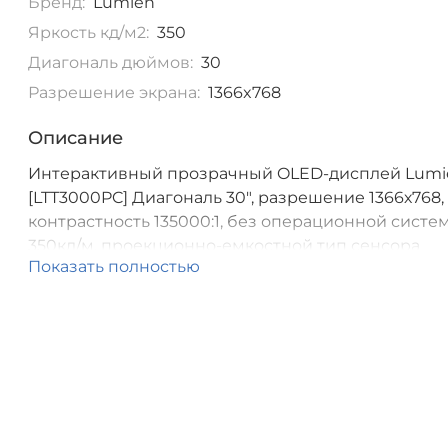
Бренд:
Lumien
Яркость кд/м2:
350
Диагональ дюймов:
30
Разрешение экрана:
1366x768
Описание
Интерактивный прозрачный OLED-дисплей Lumi
[LTT3000PC] Диагональ 30", разрешение 1366х768,
контрастность 135000:1, без операционной систе
350кд/м, проекционно-емкостной тип сенсора
Показать полностью