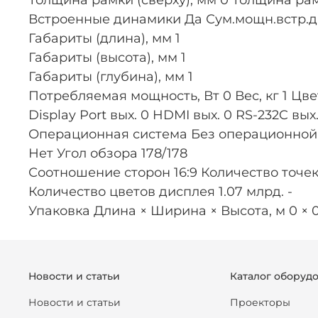
Толщина рамки (сверху), мм 0 Толщина рам
Встроенные динамики Да Сум.мощн.встр.ди
Габариты (длина), мм 1
Габариты (высота), мм 1
Габариты (глубина), мм 1
Потребляемая мощность, Вт 0 Вес, кг 1 Цвет Б
Display Port вых. 0 HDMI вых. 0 RS-232C в
Операционная система Без операционной с
Нет Угол обзора 178/178
Соотношение сторон 16:9 Количество точек
Количество цветов дисплея 1.07 млрд. -
Упаковка Длина × Ширина × Высота, м 0 × 0
Новости и статьи
Каталог оборуд
Новости и статьи
Проекторы