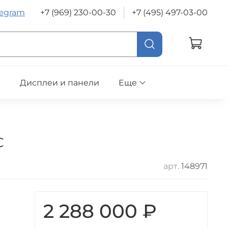
legram
+7 (969) 230-00-30
+7 (495) 497-03-00
е
Дисплеи и панели
Еще
C
арт.
148971
2 288 000 ₽