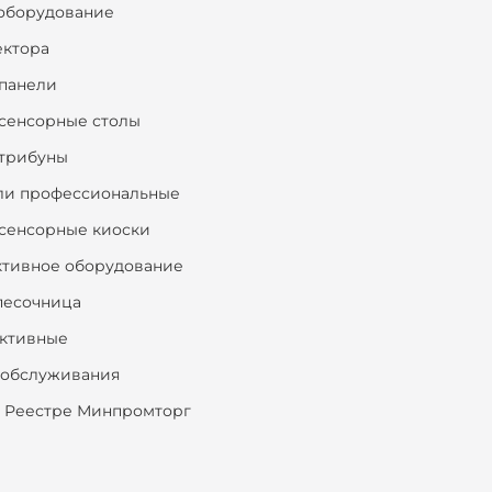
оборудование
ектора
панели
сенсорные столы
трибуны
ли профессиональные
сенсорные киоски
ктивное оборудование
песочница
ктивные
ообслуживания
 Реестре Минпромторг