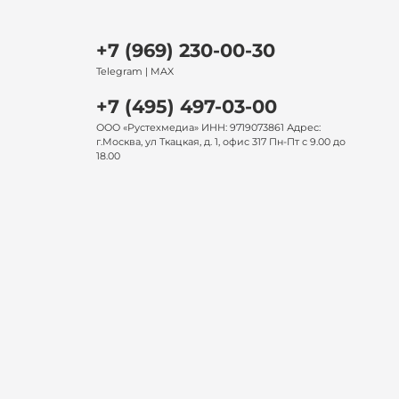
+7 (969) 230-00-30
Telegram | MAX
+7 (495) 497-03-00
ООО «Рустехмедиа» ИНН: 9719073861 Адрес:
г.Москва, ул Ткацкая, д. 1, офис 317 Пн-Пт с 9.00 до
18.00